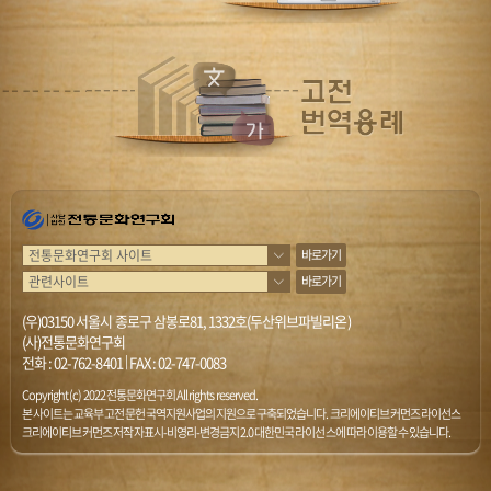
바로가기
바로가기
(우)03150 서울시 종로구 삼봉로81, 1332호(두산위브파빌리온)
(사)전통문화연구회
전화 :
02-762-8401
|
FAX : 02-747-0083
Copyright (c) 2022 전통문화연구회 All rights reserved.
본 사이트는 교육부 고전문헌 국역지원사업의 지원으로 구축되었습니다. 크리에이티브 커먼즈 라이선스
크리에이티브 커먼즈 저작자표시-비영리-변경금지 2.0 대한민국 라이선스에 따라 이용할 수 있습니다.