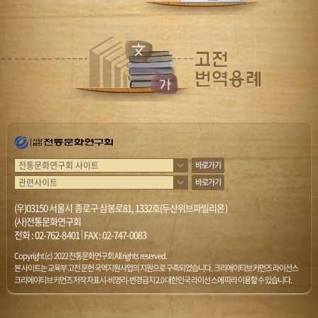
바로가기
바로가기
(우)03150 서울시 종로구 삼봉로81, 1332호(두산위브파빌리온)
(사)전통문화연구회
전화 :
02-762-8401
|
FAX : 02-747-0083
Copyright (c) 2022 전통문화연구회 All rights reserved.
본 사이트는 교육부 고전문헌 국역지원사업의 지원으로 구축되었습니다. 크리에이티브 커먼즈 라이선스
크리에이티브 커먼즈 저작자표시-비영리-변경금지 2.0 대한민국 라이선스에 따라 이용할 수 있습니다.