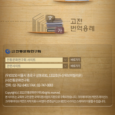
바로가기
바로가기
(우)03150 서울시 종로구 삼봉로81, 1332호(두산위브파빌리온)
(사)전통문화연구회
전화 :
02-762-8401
|
FAX : 02-747-0083
Copyright (c) 2022 전통문화연구회 All rights reserved.
본 사이트는 교육부 고전문헌 국역지원사업의 지원으로 구축되었습니다. 크리에이티브 커먼즈 라이선스
크리에이티브 커먼즈 저작자표시-비영리-변경금지 2.0 대한민국 라이선스에 따라 이용할 수 있습니다.