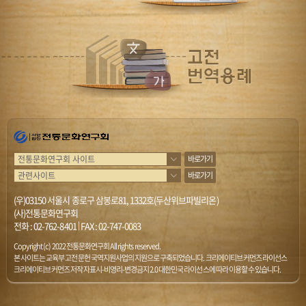
바로가기
바로가기
(우)03150 서울시 종로구 삼봉로81, 1332호(두산위브파빌리온)
(사)전통문화연구회
전화 :
02-762-8401
|
FAX : 02-747-0083
Copyright (c) 2022 전통문화연구회 All rights reserved.
본 사이트는 교육부 고전문헌 국역지원사업의 지원으로 구축되었습니다. 크리에이티브 커먼즈 라이선스
크리에이티브 커먼즈 저작자표시-비영리-변경금지 2.0 대한민국 라이선스에 따라 이용할 수 있습니다.